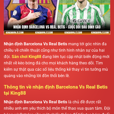
Nhận định Barcelona Vs Real Betis
mang tới góc nhìn đa
chiều về chiến thuật cũng như tình hình nhân sự của hai
đội.
Sân chơi
King88
đang liên tục cập nhật biến động mới
nhất về kèo bóng đá cho mọi khách hàng theo dõi. Tìm
kiếm sự thật qua các số liệu thống kê thay vì tin tưởng mù
quáng vào những lời đồn thổi bên lề.
Thông tin về nhận định Barcelona Vs Real Betis
tại King88
Nhận định Barcelona Vs Real Betis
là chủ đề được rất
nhiều anh em yêu thích bộ môn thể thao vua quan tâm. Đội