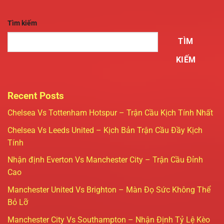
Tìm kiếm
TÌM
KIẾM
Recent Posts
Chelsea Vs Tottenham Hotspur – Trận Cầu Kịch Tính Nhất
Chelsea Vs Leeds United – Kịch Bản Trận Cầu Đầy Kịch
Tính
Nhận định Everton Vs Manchester City – Trận Cầu Đỉnh
Cao
Manchester United Vs Brighton – Màn Đọ Sức Không Thể
Bỏ Lỡ
Manchester City Vs Southampton – Nhận Định Tỷ Lệ Kèo