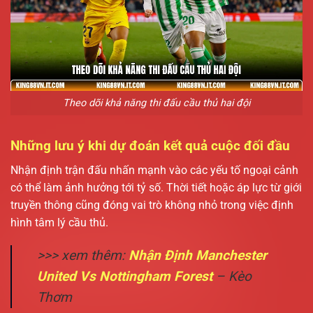
Theo dõi khả năng thi đấu cầu thủ hai đội
Những lưu ý khi dự đoán kết quả cuộc đối đầu
Nhận định trận đấu nhấn mạnh vào các yếu tố ngoại cảnh
có thể làm ảnh hưởng tới tỷ số. Thời tiết hoặc áp lực từ giới
truyền thông cũng đóng vai trò không nhỏ trong việc định
hình tâm lý cầu thủ.
>>> xem thêm:
Nhận Định Manchester
United Vs Nottingham Forest
– Kèo
Thơm