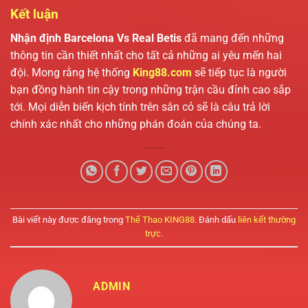
Kết luận
Nhận định Barcelona Vs Real Betis
đã mang đến những
thông tin cần thiết nhất cho tất cả những ai yêu mến hai
đội. Mong rằng hệ thống
King88.com
sẽ tiếp tục là người
bạn đồng hành tin cậy trong những trận cầu đỉnh cao sắp
tới. Mọi diễn biến kịch tính trên sân cỏ sẽ là câu trả lời
chính xác nhất cho những phán đoán của chúng ta.
Bài viết này được đăng trong
Thể Thao KING88
. Đánh dấu
liên kết thường
trực
.
ADMIN