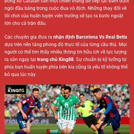
bóng xứ Catalan cần một chiến thắng để tiếp tục bám đuổi
ngôi đầu bảng trong cuộc đua vô địch. Những thay đổi về
lối chơi của huấn luyện viên trưởng sẽ tạo ra bước ngoặt
lớn cho cả trận đấu.
Các chuyên gia đưa ra
nhận định Barcelona Vs Real Betis
dựa trên nền tảng phong độ thực tế của từng cầu thủ. Mọi
người có thể tìm thấy nhiều thông tin hữu ích về lực lượng
ra sân ngay tại
trang chủ King88
. Sự chuẩn bị kỹ lưỡng từ
phía ban huấn luyện phía bên kia cũng là yếu tố không thể
bỏ qua lúc này.