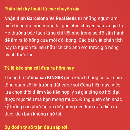
Phân tích kỹ thuật từ các chuyên gia
Nhận định Barcelona Vs Real Betis
từ những người am
hiểu bóng đá luôn mang lại góc nhìn chuyên sâu và giá trị.
Họ thường bóc tách từng chi tiết nhỏ trong sơ đồ vận hành
để tìm ra lỗ hổng của mỗi đội bóng. Các bài viết phân tích
này là nguồn tài liệu hữu ích cho anh em trước giờ bóng
chính thức lăn.
Tỷ lệ kèo nhà cái đưa ra hôm nay
Thông tin từ
nhà cái KING88
giúp khách hàng có cái nhìn
tổng quan về thị trường đặt cược sôi động hiện nay. Việc
lựa chọn thời điểm vào tiền hợp lý sẽ gia tăng cơ hội đạt
được mục tiêu mà bạn mong muốn. Đừng quên cân nhắc
kỹ lưỡng các phương án dự phòng nếu trận đấu diễn ra
theo kịch bản không ngờ tới.
Dự đoán tỷ số trận đấu sắp tới