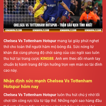
Chelsea Vs Tottenham Hotspur
mang lại giây phút nghẹt
thở cho toàn thể người hâm mộ bóng đá. Sức nóng từ
khán đài cùng phong độ chói sáng của các ngôi sao luôn
thu hút tại trang cược
KING88
. Anh em theo dõi nhanh tay
chuẩn bị hành trang để tận hưởng trọn vẹn màn so tài đỉnh
cao này.
Nhận định sức mạnh Chelsea Vs Tottenham
Hotspur hôm nay
Chelsea Vs Tottenham Hotspur
luôn thu hút chú ý nhờ lối
chơi tấn công rực lửa từ tập thể. Những ngôi sao hàng đầu