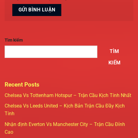
Tìm kiếm
TÌM
KIẾM
Recent Posts
Chelsea Vs Tottenham Hotspur – Trận Cầu Kịch Tính Nhất
Chelsea Vs Leeds United – Kịch Bản Trận Cầu Đầy Kịch
Tính
Nhận định Everton Vs Manchester City – Trận Cầu Đỉnh
Cao