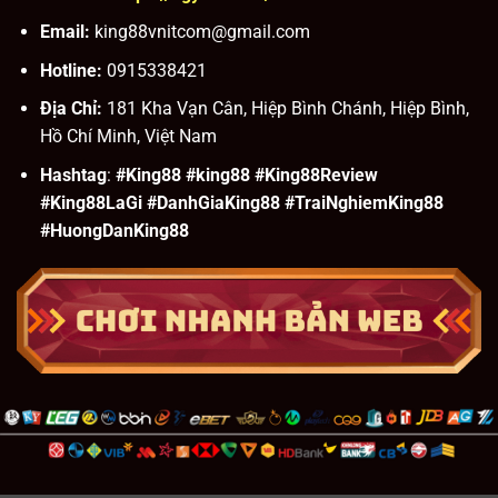
Email:
king88vnitcom@gmail.com
Hotline:
0915338421
Địa Chỉ:
181 Kha Vạn Cân, Hiệp Bình Chánh, Hiệp Bình,
Hồ Chí Minh, Việt Nam
Hashtag
:
#King88 #king88 #King88Review
#King88LaGi #DanhGiaKing88 #TraiNghiemKing88
#HuongDanKing88