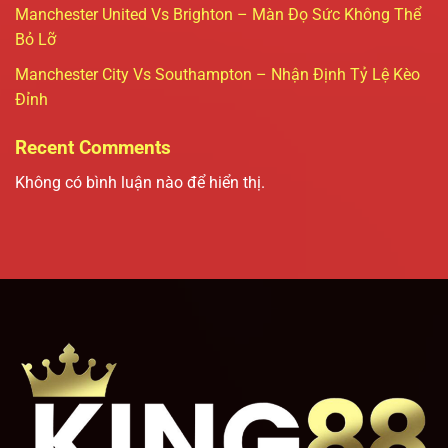
Manchester United Vs Brighton – Màn Đọ Sức Không Thể
Bỏ Lỡ
Manchester City Vs Southampton – Nhận Định Tỷ Lệ Kèo
Đỉnh
Recent Comments
Không có bình luận nào để hiển thị.