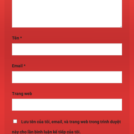
Tên
*
Email
*
Trang web
Lưu tên của tôi, email, và trang web trong trình duyệt
này cho lần bình luận kế tiếp của tôi.