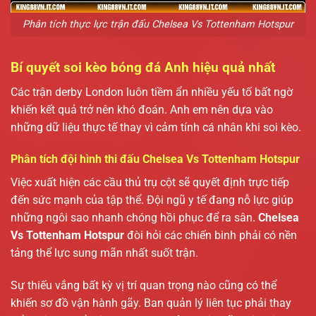
Phân tích thực lực trận đấu Chelsea Vs Tottenham Hotspur
Bí quyết soi kèo bóng đá Anh hiệu quả nhất
Các trận derby London luôn tiềm ẩn nhiều yếu tố bất ngờ
khiến kết quả trở nên khó đoán. Anh em nên dựa vào
những dữ liệu thực tế thay vì cảm tính cá nhân khi soi kèo.
Phân tích đội hình thi đấu Chelsea Vs Tottenham Hotspur
Việc xuất hiện các cầu thủ trụ cột sẽ quyết định trực tiếp
đến sức mạnh của tập thể. Đội ngũ y tế đang nỗ lực giúp
những ngôi sao nhanh chóng hồi phục để ra sân.
Chelsea
Vs Tottenham Hotspur
đòi hỏi các chiến binh phải có nền
tảng thể lực sung mãn nhất suốt trận.
Sự thiếu vắng bất kỳ vị trí quan trọng nào cũng có thể
khiến sơ đồ vận hành gãy. Ban quản lý liên tục phải thay