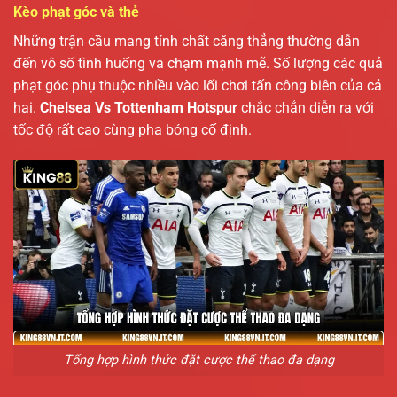
Kèo phạt góc và thẻ
Những trận cầu mang tính chất căng thẳng thường dẫn
đến vô số tình huống va chạm mạnh mẽ. Số lượng các quả
phạt góc phụ thuộc nhiều vào lối chơi tấn công biên của cả
hai.
Chelsea Vs Tottenham Hotspur
chắc chắn diễn ra với
tốc độ rất cao cùng pha bóng cố định.
Tổng hợp hình thức đặt cược thể thao đa dạng