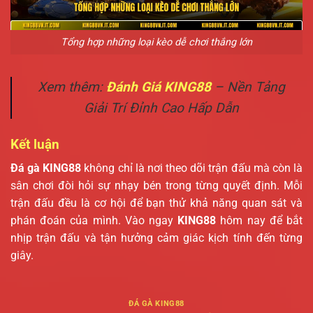
Tổng hợp những loại kèo dễ chơi thắng lớn
Xem thêm:
Đánh Giá KING88
– Nền Tảng
Giải Trí Đỉnh Cao Hấp Dẫn
Kết luận
Đá gà KING88
không chỉ là nơi theo dõi trận đấu mà còn là
sân chơi đòi hỏi sự nhạy bén trong từng quyết định. Mỗi
trận đấu đều là cơ hội để bạn thử khả năng quan sát và
phán đoán của mình. Vào ngay
KING88
hôm nay để bắt
nhịp trận đấu và tận hưởng cảm giác kịch tính đến từng
giây.
ĐÁ GÀ KING88