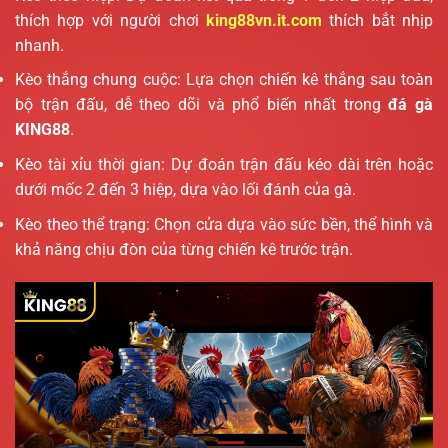
thích hợp với người chơi
king88vn.it.com
thích bắt nhịp
nhanh.
Kèo thắng chung cuộc: Lựa chọn chiến kê thắng sau toàn
bộ trận đấu, dễ theo dõi và phổ biến nhất trong
đá gà
KING88
.
Kèo tài xỉu thời gian: Dự đoán trận đấu kéo dài trên hoặc
dưới mốc 2 đến 3 hiệp, dựa vào lối đánh của gà.
Kèo theo thể trạng: Chọn cửa dựa vào sức bền, thể hình và
khả năng chịu đòn của từng chiến kê trước trận.