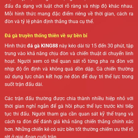
đấu đa dạng với luật chơi rõ ràng và nhịp độ khác nhau.
Mỗi hình thức mang đặc điểm riêng về thời gian, cách ra
đòn và tỷ lệ phân định thắng thua cụ thể.
Đá gà truyền thống thiên về sự bền bỉ
Hình thức
đá gà KING88
này kéo dài từ 15 đến 30 phút, tập
trung vào khả năng chịu đòn và chiến thuật di chuyển linh
hoạt. Người xem có thể quan sát rõ từng pha ra đòn với
nhịp độ ổn định và không quá dồn dập. Gà chiến thường
sử dụng lực chân kết hợp né đòn để duy trì thể lực trong
suốt trận đấu dài.
Các trận đấu thường được chia thành nhiều hiệp nhỏ với
thời gian nghỉ ngắn để gà hồi phục thể lực trước khi tiếp
tục thi đấu. Người tham gia cần quan sát kỹ thể trạng và
cách ra đòn để đánh giá khả năng chiến thắng chính xác
hơn. Những chiến kê có sức bền tốt thường chiếm ưu thế rõ
rệt ở giai đoạn cuối trận.