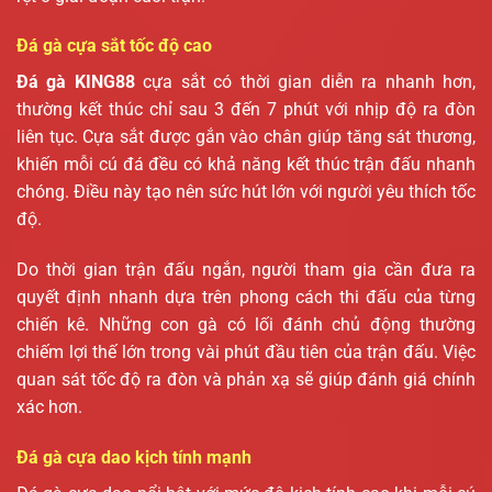
Đá gà cựa sắt tốc độ cao
Đá gà KING88
cựa sắt có thời gian diễn ra nhanh hơn,
thường kết thúc chỉ sau 3 đến 7 phút với nhịp độ ra đòn
liên tục. Cựa sắt được gắn vào chân giúp tăng sát thương,
khiến mỗi cú đá đều có khả năng kết thúc trận đấu nhanh
chóng. Điều này tạo nên sức hút lớn với người yêu thích tốc
độ.
Do thời gian trận đấu ngắn, người tham gia cần đưa ra
quyết định nhanh dựa trên phong cách thi đấu của từng
chiến kê. Những con gà có lối đánh chủ động thường
chiếm lợi thế lớn trong vài phút đầu tiên của trận đấu. Việc
quan sát tốc độ ra đòn và phản xạ sẽ giúp đánh giá chính
xác hơn.
Đá gà cựa dao kịch tính mạnh