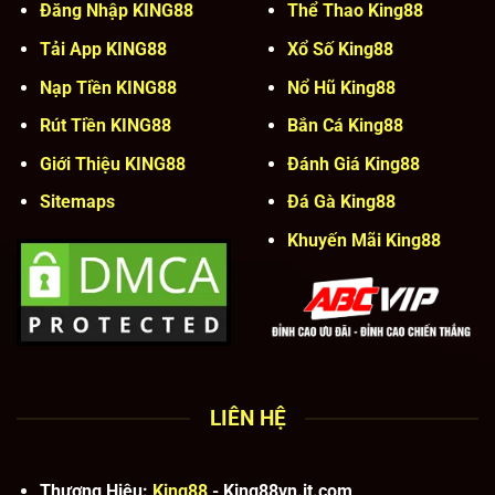
Đăng Nhập KING88
Thể Thao King88
Tải App KING88
Xổ Số King88
Nạp Tiền KING88
Nổ Hũ King88
Rút Tiền KING88
Bắn Cá King88
Giới Thiệu KING88
Đánh Giá King88
Sitemaps
Đá Gà King88
Khuyến Mãi King88
LIÊN HỆ
Thương Hiệu:
King88
- King88vn.it.com