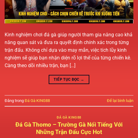
Kinh nghiệm chơi đá gà giúp người tham gia nâng cao khả
năng quan sát và đưa ra quyết định chính xác trong từng
trận đấu. Không chỉ dựa vào may mắn, việc tích lũy kinh
nghiệm sẽ giúp bạn nhận diện rõ lợi thế của từng chiến kê.
Càng theo dõi nhiều trận, bạn […]
TIẾP TỤC ĐỌC
→
Đăng trong
Đá Gà KING88
Để lại bình luận
ĐÁ GÀ KING88
Đá Gà Thomo – Trường Gà Nổi Tiếng Với
Những Trận Đấu Cực Hot