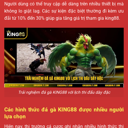
Người dùng có thể truy cập dễ dàng trên nhiều thiết bị mà
không lo giật lag. Các sự kiện đặc biệt thường đi kèm ưu
đãi từ 10% đến 30% giúp gia tăng giá trị tham gia king88.
Trải nghiệm đá gà KING88 với lịch thi đấu dày đặc
Các hình thức đá gà KING88 được nhiều người
lựa chọn
Hiện nay, thị trường cá cược ghi nhận nhiều hình thức thi