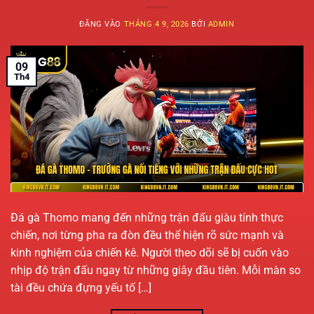
ĐĂNG VÀO
THÁNG 4 9, 2026
BỞI
ADMIN
09
Th4
Đá gà Thomo mang đến những trận đấu giàu tính thực
chiến, nơi từng pha ra đòn đều thể hiện rõ sức mạnh và
kinh nghiệm của chiến kê. Người theo dõi sẽ bị cuốn vào
nhịp độ trận đấu ngay từ những giây đầu tiên. Mỗi màn so
tài đều chứa đựng yếu tố […]