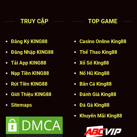
TRUY CẬP
TOP GAME
Đăng Ký KING88
Casino Online King88
Đăng Nhập KING88
Thể Thao King88
Tải App KING88
Xổ Số King88
Nạp Tiền KING88
Nổ Hũ King88
Rút Tiền KING88
Bắn Cá King88
Giới Thiệu KING88
Đánh Giá King88
Sitemaps
Đá Gà King88
Khuyến Mãi King88