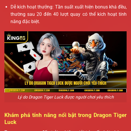
Dễ kích hoạt thưởng: Tần suất xuất hiện bonus khá đều,
thường sau 20 đến 40 lượt quay có thể kích hoạt tính
năng đặc biệt.
Lý do Dragon Tiger Luck được người chơi yêu thích
Khám phá tính năng nổi bật trong Dragon Tiger
Luck