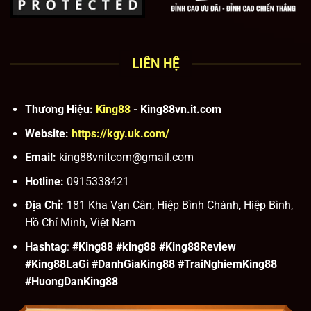
LIÊN HỆ
Thương Hiệu:
King88
- King88vn.it.com
Website:
https://kgy.uk.com/
Email:
king88vnitcom@gmail.com
Hotline:
0915338421
Địa Chỉ:
181 Kha Vạn Cân, Hiệp Bình Chánh, Hiệp Bình,
Hồ Chí Minh, Việt Nam
Hashtag
:
#King88 #king88 #King88Review
#King88LaGi #DanhGiaKing88 #TraiNghiemKing88
#HuongDanKing88