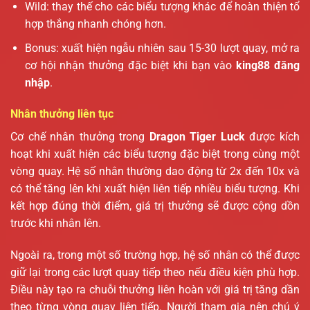
Wild: thay thế cho các biểu tượng khác để hoàn thiện tổ
hợp thắng nhanh chóng hơn.
Bonus: xuất hiện ngẫu nhiên sau 15-30 lượt quay, mở ra
cơ hội nhận thưởng đặc biệt khi bạn vào
king88 đăng
nhập
.
Nhân thưởng liên tục
Cơ chế nhân thưởng trong
Dragon Tiger Luck
được kích
hoạt khi xuất hiện các biểu tượng đặc biệt trong cùng một
vòng quay. Hệ số nhân thường dao động từ 2x đến 10x và
có thể tăng lên khi xuất hiện liên tiếp nhiều biểu tượng. Khi
kết hợp đúng thời điểm, giá trị thưởng sẽ được cộng dồn
trước khi nhân lên.
Ngoài ra, trong một số trường hợp, hệ số nhân có thể được
giữ lại trong các lượt quay tiếp theo nếu điều kiện phù hợp.
Điều này tạo ra chuỗi thưởng liên hoàn với giá trị tăng dần
theo từng vòng quay liên tiếp. Người tham gia nên chú ý