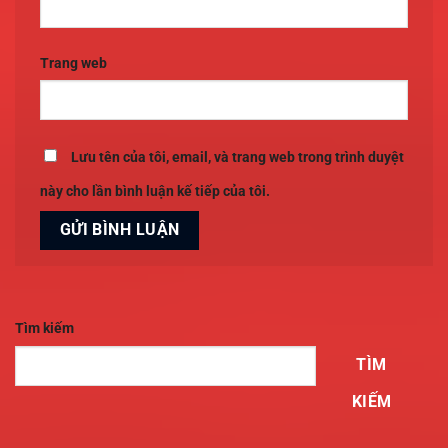
Trang web
Lưu tên của tôi, email, và trang web trong trình duyệt
này cho lần bình luận kế tiếp của tôi.
Tìm kiếm
TÌM
KIẾM