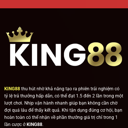
KING88
thu hút nhờ khả năng tạo ra phiên trải nghiệm có
tỷ lệ trả thưởng hấp dẫn, có thể đạt 1.5 đến 2 lần trong một
lượt chơi. Nhịp vận hành nhanh giúp bạn không cần chờ
đợi quá lâu để thấy kết quả. Khi tận dụng đúng cơ hội, bạn
hoàn toàn có thể nhận về phần thưởng giá trị chỉ trong 1
lần cược ở
KING88
.