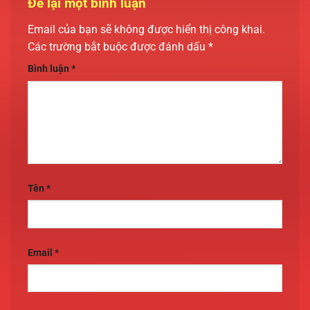
Để lại một bình luận
Email của bạn sẽ không được hiển thị công khai.
Các trường bắt buộc được đánh dấu
*
Bình luận
*
Tên
*
Email
*