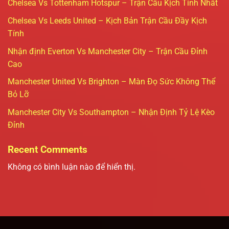
Chelsea Vs Tottenham Hotspur – Trận Cầu Kịch Tính Nhất
Chelsea Vs Leeds United – Kịch Bản Trận Cầu Đầy Kịch
Tính
Nhận định Everton Vs Manchester City – Trận Cầu Đỉnh
Cao
Manchester United Vs Brighton – Màn Đọ Sức Không Thể
Bỏ Lỡ
Manchester City Vs Southampton – Nhận Định Tỷ Lệ Kèo
Đỉnh
Recent Comments
Không có bình luận nào để hiển thị.