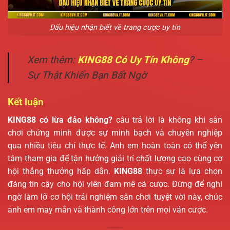
Dấu hiệu nhận biết về trang cược uy tín
Xem thêm:
KING88 Có Uy Tín Không
? –
Sự Thật Khiến Bạn Bất Ngờ
Kết luận
KING88 có lừa đảo không?
câu trả lời là không khi sân
chơi chứng minh được sự minh bạch và chuyên nghiệp
qua nhiều tiêu chí thực tế. Anh em hoàn toàn có thể yên
tâm tham gia để tận hưởng giải trí chất lượng cao cùng cơ
hội thắng thưởng hấp dẫn.
KING88
thực sự là lựa chọn
đáng tin cậy cho hội viên đam mê cá cược. Đừng để nghi
ngờ làm lỡ cơ hội trải nghiệm sân chơi tuyệt vời này, chúc
anh em may mắn và thành công lớn trên mọi ván cược.