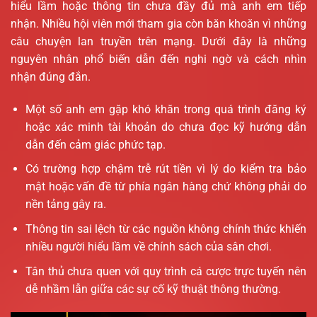
hiểu lầm hoặc thông tin chưa đầy đủ mà anh em tiếp
nhận. Nhiều hội viên mới tham gia còn băn khoăn vì những
câu chuyện lan truyền trên mạng. Dưới đây là những
nguyên nhân phổ biến dẫn đến nghi ngờ và cách nhìn
nhận đúng đắn.
Một số anh em gặp khó khăn trong quá trình đăng ký
hoặc xác minh tài khoản do chưa đọc kỹ hướng dẫn
dẫn đến cảm giác phức tạp.
Có trường hợp chậm trễ rút tiền vì lý do kiểm tra bảo
mật hoặc vấn đề từ phía ngân hàng chứ không phải do
nền tảng gây ra.
Thông tin sai lệch từ các nguồn không chính thức khiến
nhiều người hiểu lầm về chính sách của sân chơi.
Tân thủ chưa quen với quy trình cá cược trực tuyến nên
dễ nhầm lẫn giữa các sự cố kỹ thuật thông thường.