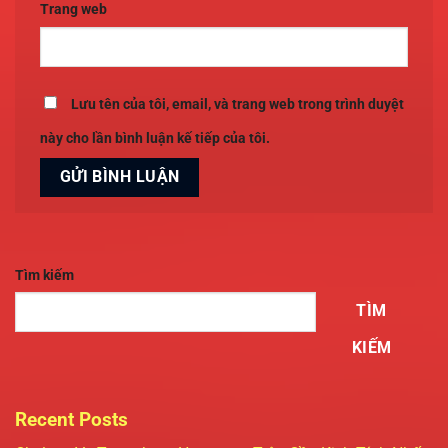
Trang web
Lưu tên của tôi, email, và trang web trong trình duyệt
này cho lần bình luận kế tiếp của tôi.
Tìm kiếm
TÌM
KIẾM
Recent Posts