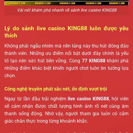
Vài nét khám phá nhanh về sảnh live casino KING88
Lý do sảnh live casino KING88 luôn được yêu
thích
Không phải ngẫu nhiên mà nền tảng này thu hút đông đảo
thành viên. Những ưu điểm nổi bật dưới đây chính là yếu
tố tạo nên sức hút bền vững. Cùng
77 KING88
khám phá
những điểm khác biệt khiến người chơi luôn tin tưởng lựa
chọn.
Công nghệ truyền phát sắc nét, ổn định vượt trội
Ngay từ lần đầu trải nghiệm
live casino KING88
, hội viên
sẽ cảm nhận được chất lượng hình ảnh rõ nét cùng âm
thanh sống động. Nhờ vậy, người tham gia luôn có cảm
giác chân thực trong từng khoảnh khắc.