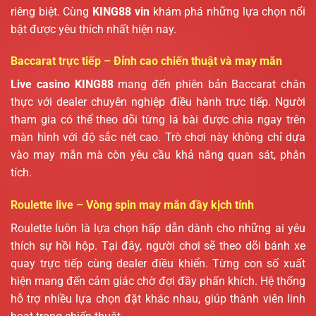
riêng biệt. Cùng
KING88 vin
khám phá những lựa chọn nổi
bật được yêu thích nhất hiện nay.
Baccarat trực tiếp – Đỉnh cao chiến thuật và may mắn
Live casino KING88
mang đến phiên bản Baccarat chân
thực với dealer chuyên nghiệp điều hành trực tiếp. Người
tham gia có thể theo dõi từng lá bài được chia ngay trên
màn hình với độ sắc nét cao. Trò chơi này không chỉ dựa
vào may mắn mà còn yêu cầu khả năng quan sát, phân
tích.
Roulette live – Vòng spin may mắn đầy kịch tính
Roulette luôn là lựa chọn hấp dẫn dành cho những ai yêu
thích sự hồi hộp. Tại đây, người chơi sẽ theo dõi bánh xe
quay trực tiếp cùng dealer điều khiển. Từng con số xuất
hiện mang đến cảm giác chờ đợi đầy phấn khích. Hệ thống
hỗ trợ nhiều lựa chọn đặt khác nhau, giúp thành viên linh