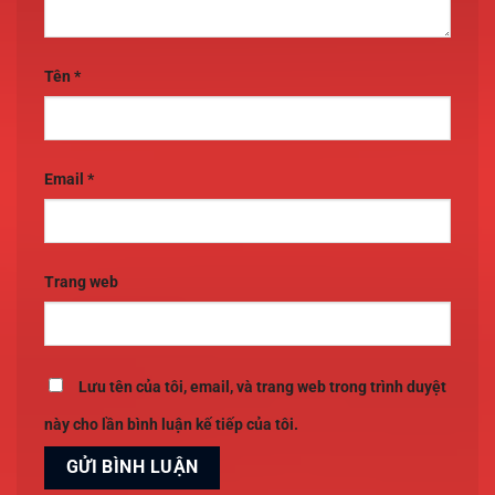
Tên
*
Email
*
Trang web
Lưu tên của tôi, email, và trang web trong trình duyệt
này cho lần bình luận kế tiếp của tôi.