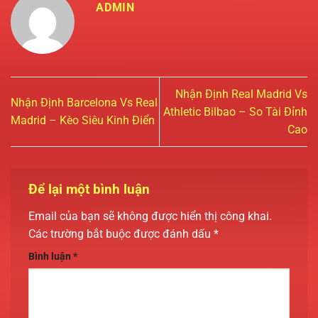
ADMIN
Nhận Định Real Madrid Vs
Nhận Định Barcelona Vs Real
Athletic Bilbao – So Tài Đỉnh
Madrid – Kèo Siêu Kinh Điển
Cao
Để lại một bình luận
Email của bạn sẽ không được hiển thị công khai.
Các trường bắt buộc được đánh dấu
*
Bình luận
*