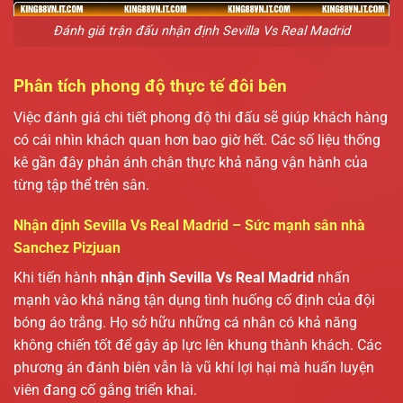
Đánh giá trận đấu nhận định Sevilla Vs Real Madrid
Phân tích phong độ thực tế đôi bên
Việc đánh giá chi tiết phong độ thi đấu sẽ giúp khách hàng
có cái nhìn khách quan hơn bao giờ hết. Các số liệu thống
kê gần đây phản ánh chân thực khả năng vận hành của
từng tập thể trên sân.
Nhận định Sevilla Vs Real Madrid – Sức mạnh sân nhà
Sanchez Pizjuan
Khi tiến hành
nhận định Sevilla Vs Real Madrid
nhấn
mạnh vào khả năng tận dụng tình huống cố định của đội
bóng áo trắng. Họ sở hữu những cá nhân có khả năng
không chiến tốt để gây áp lực lên khung thành khách. Các
phương án đánh biên vẫn là vũ khí lợi hại mà huấn luyện
viên đang cố gắng triển khai.