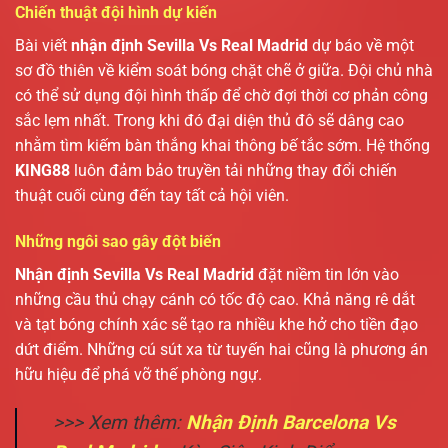
Chiến thuật đội hình dự kiến
Bài viết
nhận định Sevilla Vs Real Madrid
dự báo về một
sơ đồ thiên về kiểm soát bóng chặt chẽ ở giữa. Đội chủ nhà
có thể sử dụng đội hình thấp để chờ đợi thời cơ phản công
sắc lẹm nhất. Trong khi đó đại diện thủ đô sẽ dâng cao
nhằm tìm kiếm bàn thắng khai thông bế tắc sớm. Hệ thống
KING88
luôn đảm bảo truyền tải những thay đổi chiến
thuật cuối cùng đến tay tất cả hội viên.
Những ngôi sao gây đột biến
Nhận định Sevilla Vs Real Madrid
đặt niềm tin lớn vào
những cầu thủ chạy cánh có tốc độ cao. Khả năng rê dắt
và tạt bóng chính xác sẽ tạo ra nhiều khe hở cho tiền đạo
dứt điểm. Những cú sút xa từ tuyến hai cũng là phương án
hữu hiệu để phá vỡ thế phòng ngự.
>>> Xem thêm:
Nhận Định Barcelona Vs