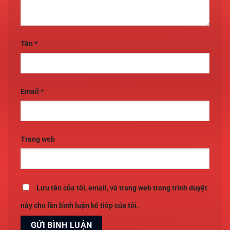
Tên
*
Email
*
Trang web
Lưu tên của tôi, email, và trang web trong trình duyệt
này cho lần bình luận kế tiếp của tôi.