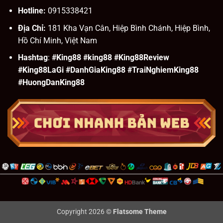
Hotline:
0915338421
Địa Chỉ:
181 Kha Vạn Cân, Hiệp Bình Chánh, Hiệp Bình,
Hồ Chí Minh, Việt Nam
Hashtag
:
#King88 #king88 #King88Review
#King88LaGi #DanhGiaKing88 #TraiNghiemKing88
#HuongDanKing88
Copyright 2026 ©
Flatsome Theme