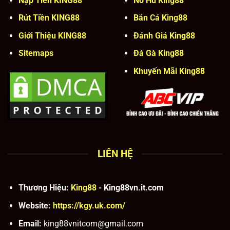
Nạp Tiền KING88
Nổ Hũ King88
Rút Tiền KING88
Bắn Cá King88
Giới Thiệu KING88
Đánh Giá King88
Sitemaps
Đá Gà King88
Khuyến Mãi King88
LIÊN HỆ
Thương Hiệu:
King88
- King88vn.it.com
Website:
https://kgy.uk.com/
Email:
king88vnitcom@gmail.com